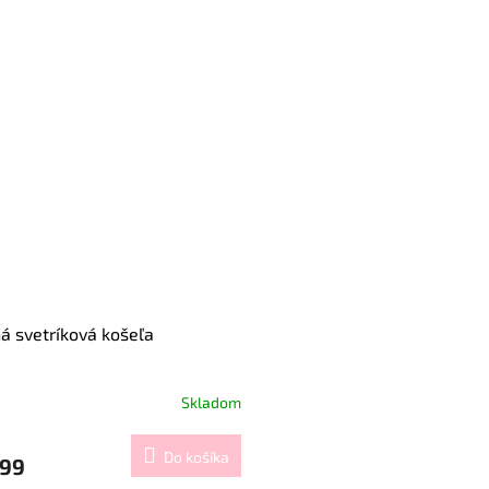
á svetríková košeľa
Skladom
Do košíka
,99