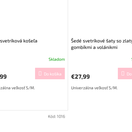
svetríková košeľa
Šedé svetríkové šaty so zlat
gombíkmi a volánikmi
Skladom
Do košíka
Do
,99
€27,99
zálna veľkosť S/M.
Univerzálna veľkosť S/M.
Kód:
1016