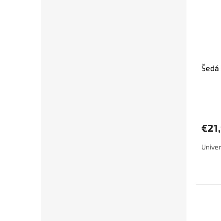
Šedá 
€21
Univer