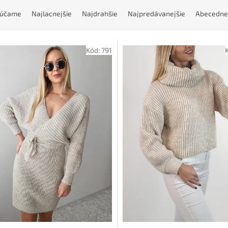
rúčame
Najlacnejšie
Najdrahšie
Najpredávanejšie
Abecedne
Kód:
791