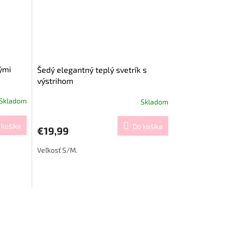
ými
Šedý elegantný teplý svetrík s
výstrihom
Skladom
Skladom
 košíka
Do košíka
€19,99
Veľkosť S/M.