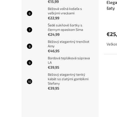
€15,99
Elega
šaty
Béžová voľná košeľa s
veľkými vreckami
€22,99
Šedé sukňové šortky s
čiernym opaskom Sima
€25
€24,99
Béžový elegantný trenčkot
Veľkos
Amy
€46,95
Bordová tepláková súprava
LA
€39,95
Béžový elegantný tenký
kabát so zlatými gombíkmi
Stefany
€39,95