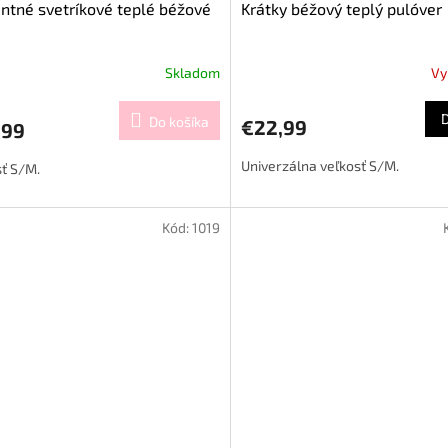
ntné svetríkové teplé béžové
Krátky béžový teplý pulóver
Skladom
Vy
Do košíka
€22,99
,99
Univerzálna veľkosť S/M.
ť S/M.
Kód:
1019