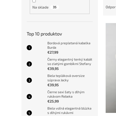
R
a
Odpo
Na sklade
35
d
e
V
n
ý
i
Top 10 produktov
p
e
i
p
Bordová prepletaná kabelka
s
r
Burda
p
o
€27,99
r
d
Čierny elegantný tenký kabát
o
u
so zlatými gombíkmi Stefany
d
k
€39,95
u
t
Biela tepláková oversize
k
o
súprava Jacky
€39,95
t
v
o
Čierne sexi šaty s dlhým
v
rukávom Rebeka
€25,99
Biela voľná elegantná blúzka
s dlhými rukávmi