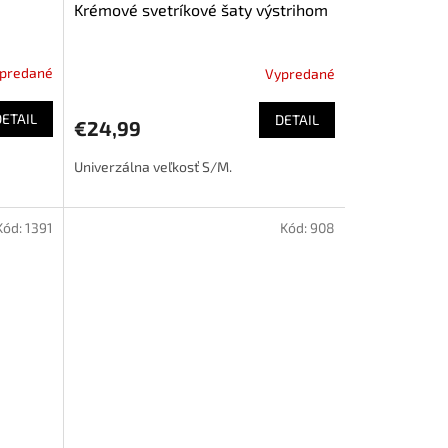
Krémové svetríkové šaty výstrihom
predané
Vypredané
DETAIL
DETAIL
€24,99
Univerzálna veľkosť S/M.
Kód:
1391
Kód:
908