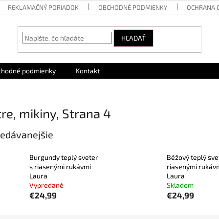
REKLAMAČNÝ PORIADOK
OBCHODNÉ PODMIENKY
OCHRANA 
HĽADAŤ
chodné podmienky
Kontakt
re, mikiny
, Strana 4
edávanejšie
Burgundy teplý sveter
Béžový teplý sve
s riasenými rukávmi
riasenými rukáv
Laura
Laura
Vypredané
Skladom
€24,99
€24,99