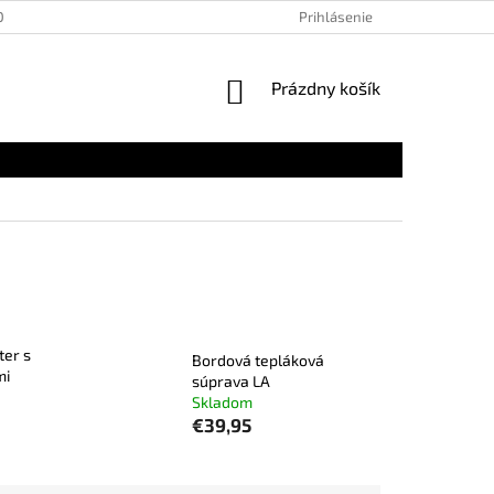
OSOBNÝCH ÚDAJOV
Prihlásenie
NÁKUPNÝ
Prázdny košík
KOŠÍK
ter s
Bordová tepláková
mi
súprava LA
Skladom
€39,95