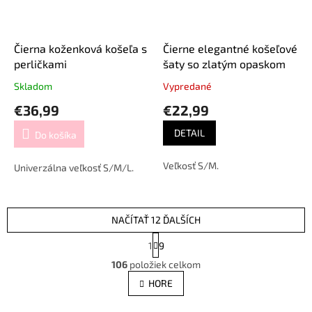
Čierna koženková košeľa s
Čierne elegantné košeľové
perličkami
šaty so zlatým opaskom
Skladom
Vypredané
€36,99
€22,99
DETAIL
Do košíka
Veľkosť S/M.
Univerzálna veľkosť S/M/L.
NAČÍTAŤ 12 ĎALŠÍCH
S
1
9
t
O
r
106
položiek celkom
v
á
l
HORE
n
á
k
d
o