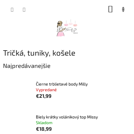
Prejsť
NÁKUP
na
obsah
KOŠÍK
Tričká, tuniky, košele
Najpredávanejšie
Čierne trblietavé body Milly
Vypredané
€21,99
Biely krátky volánikový top Missy
Skladom
€18,99