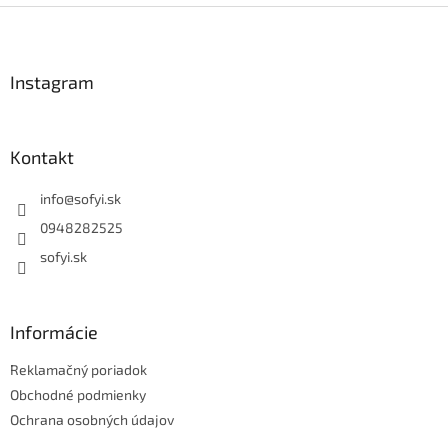
v
Z
a
a
c
á
n
i
p
i
e
ä
Instagram
e
p
t
r
i
v
e
k
Kontakt
y
v
info
@
sofyi.sk
ý
p
0948282525
i
sofyi.sk
s
u
Informácie
Reklamačný poriadok
Obchodné podmienky
Ochrana osobných údajov