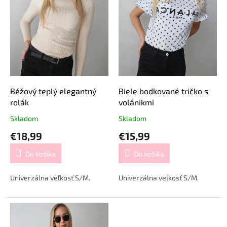
p
o
r
v
o
d
u
k
t
o
v
Béžový teplý elegantný
Biele bodkované tričko s
rolák
volánikmi
Skladom
Skladom
€18,99
€15,99
Do košíka
Do košíka
Univerzálna veľkosť S/M.
Univerzálna veľkosť S/M.