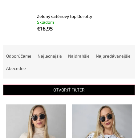
Zelený saténový top Dorotty
Skladom
€16,95
R
a
Odporúčame
Najlacnejšie
Najdrahšie
Najpredávanejšie
d
e
Abecedne
n
i
e
OTVORIŤ FILTER
p
r
V
o
ý
d
p
u
i
k
s
t