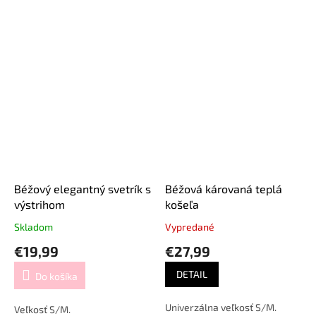
Béžový elegantný svetrík s
Béžová károvaná teplá
výstrihom
košeľa
Skladom
Vypredané
€19,99
€27,99
DETAIL
Do košíka
Univerzálna veľkosť S/M.
Veľkosť S/M.