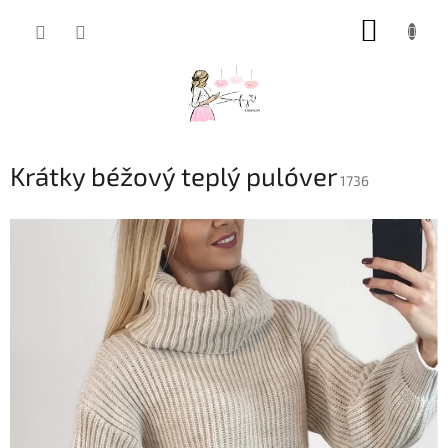
Prejsť
NÁKUP
na
obsah
KOŠÍK
Krátky béžový teplý pulóver
1736