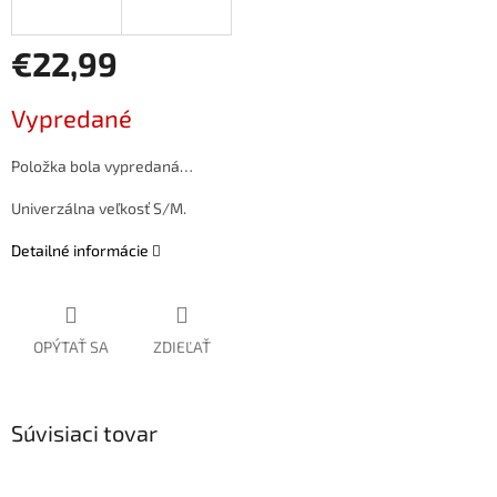
€22,99
Jednotková
Vypredané
cena:
Položka bola vypredaná…
Univerzálna veľkosť S/M.
Detailné informácie
OPÝTAŤ SA
ZDIEĽAŤ
Súvisiaci tovar