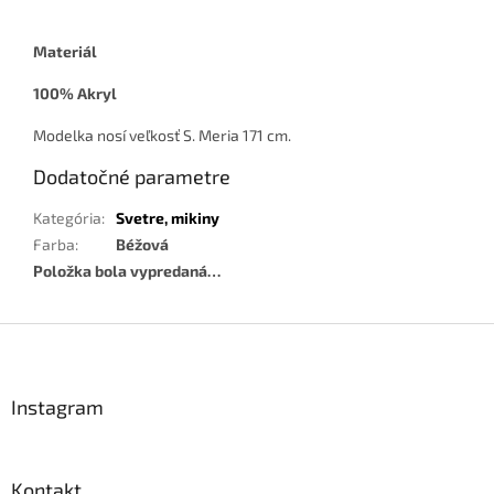
Materiál
100% Akryl
Modelka nosí veľkosť S. Meria 171 cm.
Dodatočné parametre
Kategória
:
Svetre, mikiny
Farba
:
Béžová
Položka bola vypredaná…
Z
á
p
ä
Instagram
t
i
e
Kontakt