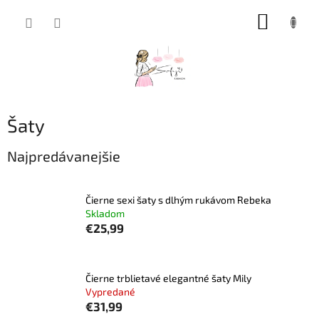
Prejsť
NÁKUP
na
obsah
KOŠÍK
Šaty
Najpredávanejšie
Čierne sexi šaty s dlhým rukávom Rebeka
Skladom
€25,99
Čierne trblietavé elegantné šaty Mily
Vypredané
€31,99