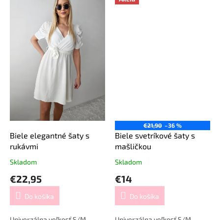
€21,90
–36 %
Biele elegantné šaty s
Biele svetríkové šaty s
rukávmi
mašličkou
Skladom
Skladom
€22,95
€14
Do košíka
Do košíka
Univerzálna veľkosť S/M.
Univerzálna veľkosť S/M.