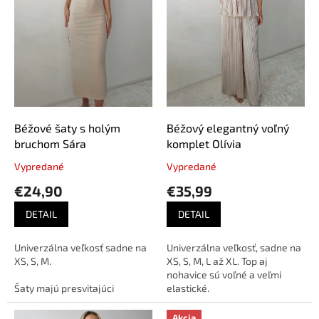
p
o
r
v
o
d
u
k
t
o
v
Béžové šaty s holým
Béžový elegantný voľný
bruchom Sára
komplet Olívia
Vypredané
Vypredané
€24,90
€35,99
DETAIL
DETAIL
Univerzálna veľkosť sadne na
Univerzálna veľkosť, sadne na
XS, S, M.
XS, S, M, L až XL. Top aj
nohavice sú voľné a veľmi
Šaty majú presvitajúci
elastické.
materiál, odporúčame telové
nohavičky.
Akcia