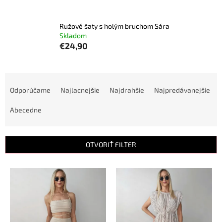
Ružové šaty s holým bruchom Sára
Skladom
€24,90
R
a
Odporúčame
Najlacnejšie
Najdrahšie
Najpredávanejšie
d
e
Abecedne
n
i
e
OTVORIŤ FILTER
p
r
V
o
ý
d
p
u
i
k
s
t