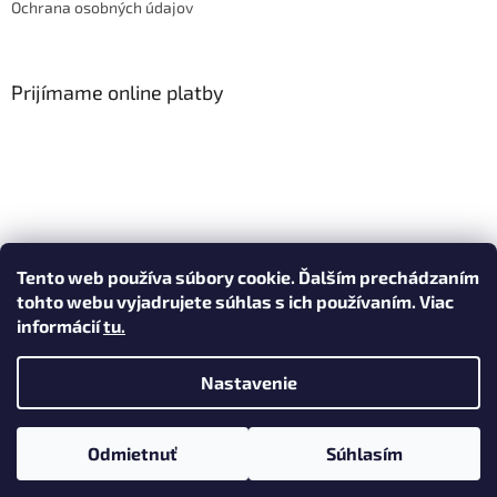
Ochrana osobných údajov
Prijímame online platby
Shoptet.sk
MôjPrvýEshop.sk
Tento web používa súbory cookie. Ďalším prechádzaním
tohto webu vyjadrujete súhlas s ich používaním. Viac
informácií
tu
.
Vytvoril Shoptet
Nastavenie
Copyright 2026
Sofyi
. Všetky práva vyhradené.
Upraviť
Odmietnuť
Súhlasím
nastavenie cookies