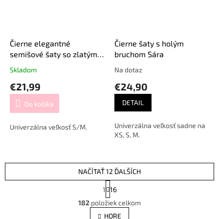
Čierne elegantné
Čierne šaty s holým
semišové šaty so zlatým
bruchom Sára
zipsom
Skladom
Na dotaz
€21,99
€24,90
DETAIL
Do košíka
Univerzálna veľkosť sadne na
Univerzálna veľkosť S/M.
XS, S, M.
NAČÍTAŤ 12 ĎALŠÍCH
S
1
16
t
O
r
182
položiek celkom
v
á
l
HORE
n