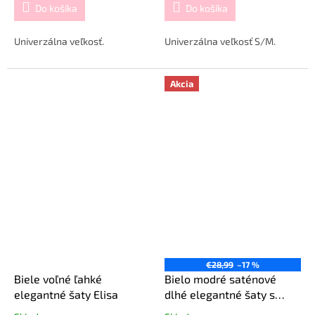
Do košíka
Do košíka
Univerzálna veľkosť.
Univerzálna veľkosť S/M.
Akcia
€28,99
–17 %
Biele voľné ľahké
Bielo modré saténové
elegantné šaty Elisa
dlhé elegantné šaty s
opaskom Santorini