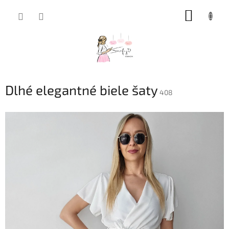
Prejsť
NÁKUP
na
obsah
KOŠÍK
Dlhé elegantné biele šaty
408