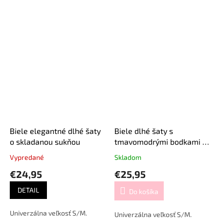
Biele elegantné dlhé šaty
Biele dlhé šaty s
o skladanou sukňou
tmavomodrými bodkami a
opaskom
Vypredané
Skladom
€24,95
€25,95
DETAIL
Do košíka
Univerzálna veľkosť S/M.
Univerzálna veľkosť S/M.