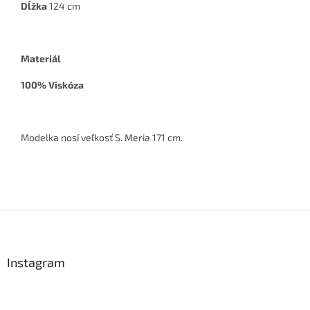
Dĺžka
124 cm
Materiál
100% Viskóza
Modelka nosí veľkosť S. Meria 171 cm.
Z
á
p
ä
Instagram
t
i
e