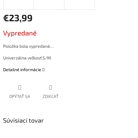
€23,99
Jednotková
Vypredané
cena:
Položka bola vypredaná…
Univerzálna veľkosť S/M.
Detailné informácie
OPÝTAŤ SA
ZDIEĽAŤ
Súvisiaci tovar