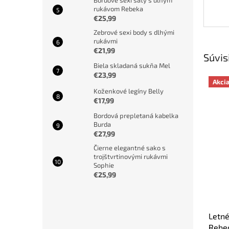
Bordové sexi šaty s dlhým
rukávom Rebeka
€25,99
Zebrové sexi body s dlhými
rukávmi
€21,99
Súvis
Biela skladaná sukňa Mel
€23,99
Akci
Koženkové legíny Belly
€17,99
Bordová prepletaná kabelka
Burda
€27,99
Čierne elegantné sako s
trojštvrtinovými rukávmi
Sophie
€25,99
Letné
Rebe