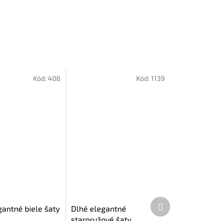
Kód:
408
Kód:
1139
Ďalší
gantné biele šaty
Dlhé elegantné
produkt
staroružové šaty