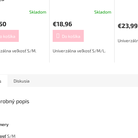
Skladom
Skladom
,50
€18,96
€23,99
o košíka
Do košíka
Univerzáln
zálna veľkosť S/M.
Univerzálna veľkosť S/M/L.
s
Diskusia
robný popis
mery
kosť
S/M