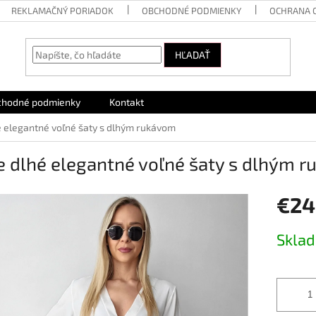
REKLAMAČNÝ PORIADOK
OBCHODNÉ PODMIENKY
OCHRANA 
HĽADAŤ
chodné podmienky
Kontakt
é elegantné voľné šaty s dlhým rukávom
e dlhé elegantné voľné šaty s dlhým 
€24
Jednotk
Skla
cena: