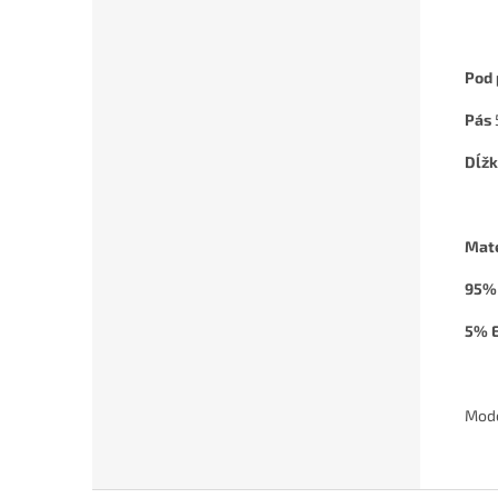
Pod
Pás
Dĺž
Mate
95% 
5% E
Mode