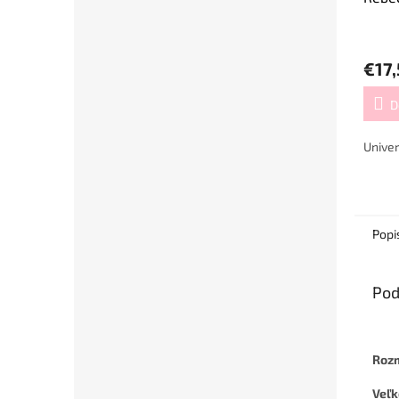
€17
D
Univer
Popi
Pod
Roz
Veľ