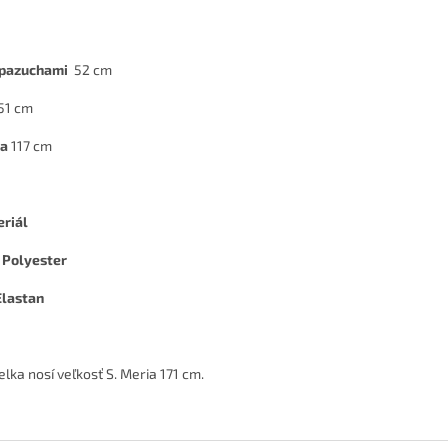
 pazuchami
52 cm
51 cm
ka
117
cm
riál
Polyester
lastan
lka nosí veľkosť S. Meria 171 cm.