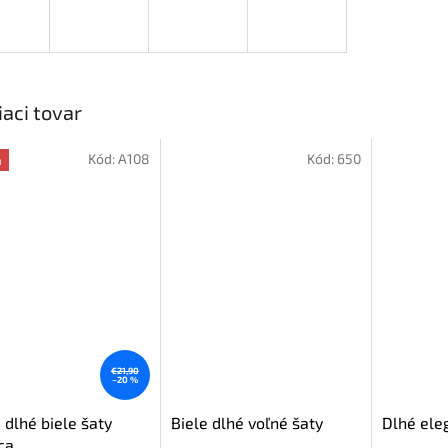
iaci tovar
Kód:
A108
Kód:
650
a
€21,90
–20 %
 dlhé biele šaty
Biele dlhé voľné šaty
Dlhé ele
ca