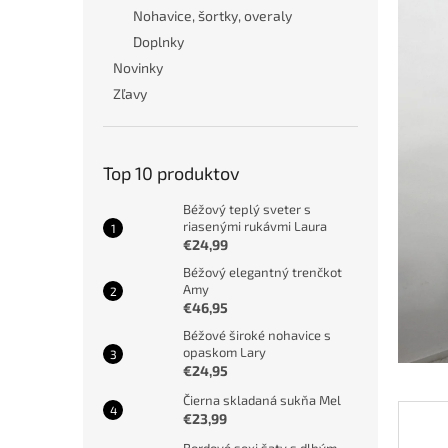
Nohavice, šortky, overaly
Doplnky
Novinky
Zľavy
Top 10 produktov
Béžový teplý sveter s
riasenými rukávmi Laura
€24,99
Béžový elegantný trenčkot
Amy
€46,95
Béžové široké nohavice s
opaskom Lary
€24,95
Čierna skladaná sukňa Mel
€23,99