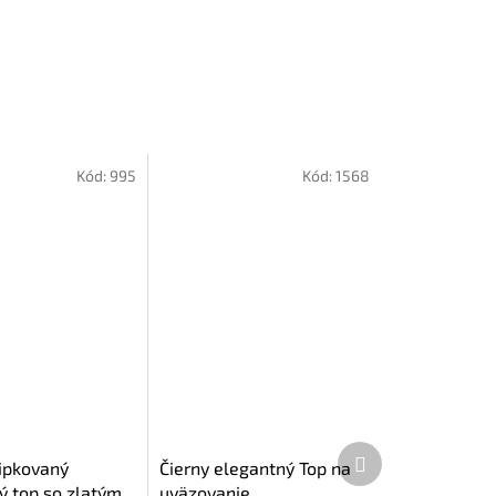
Kód:
995
Kód:
1568
Ďalší
ipkovaný
Čierny elegantný Top na
produkt
ý top so zlatým
uväzovanie