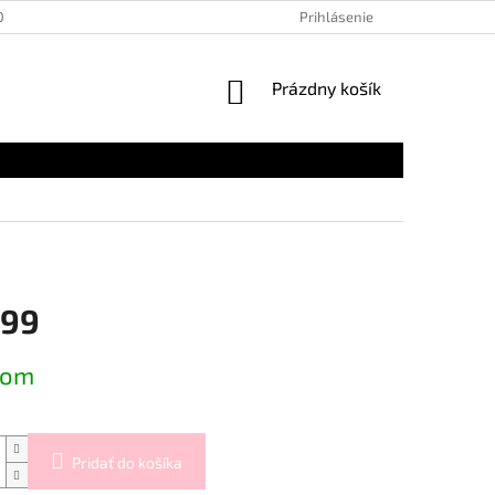
OSOBNÝCH ÚDAJOV
Prihlásenie
NÁKUPNÝ
Prázdny košík
KOŠÍK
,99
ová
dom
Pridať do košíka