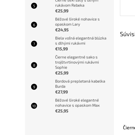
Čierne sexi šaty s dlhým
rukávom Rebeka
€25,99
Béžové široké nohavice s
opaskom Lary
€24,95
Súvis
Biela voľná elegantná blúzka
s dlhými rukávmi
€15,99
Čierne elegantné sako s
trojštvrtinovými rukávmi
Sophie
€25,99
Bordová prepletaná kabelka
Burda
€27,99
Béžové široké elegantné
nohavice s opaskom Max
€25,95
Čiern