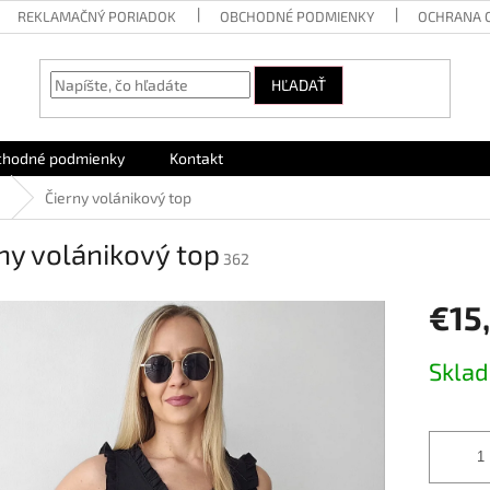
REKLAMAČNÝ PORIADOK
OBCHODNÉ PODMIENKY
OCHRANA 
HĽADAŤ
chodné podmienky
Kontakt
e
Čierny volánikový top
ny volánikový top
362
€15
Jednotk
Skla
cena: