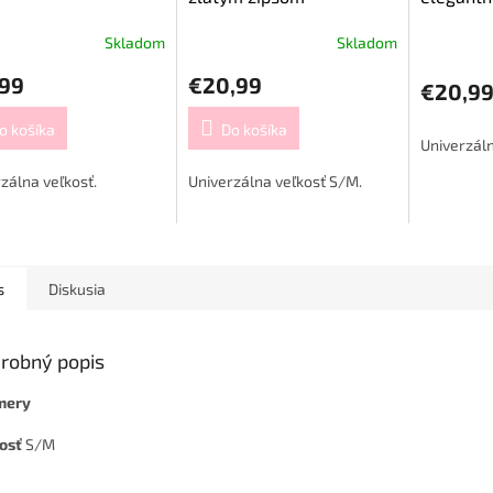
zipsom
Skladom
Skladom
,99
€20,99
€20,9
o košíka
Do košíka
Univerzáln
zálna veľkosť.
Univerzálna veľkosť S/M.
s
Diskusia
robný popis
mery
kosť
S/M