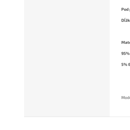
Pod
Dĺž
Mate
95%
5% E
Mode
Z
á