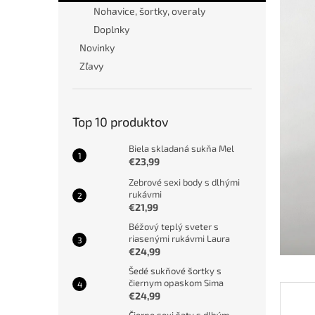
Nohavice, šortky, overaly
Doplnky
Novinky
Zľavy
Top 10 produktov
Biela skladaná sukňa Mel
€23,99
Zebrové sexi body s dlhými
rukávmi
€21,99
Béžový teplý sveter s
riasenými rukávmi Laura
€24,99
Šedé sukňové šortky s
čiernym opaskom Sima
€24,99