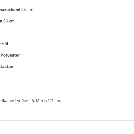
 pazuchami
44 cm
ka
66 cm
riál
 Polyester
lastan
lka nosí veľkosť S. Meria 171 cm.