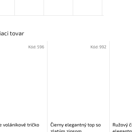
iaci tovar
Kód:
596
Kód:
992
e volánikové tričko
Čierny elegantný top so
Ružový č
zlatým zipsom
elegantn