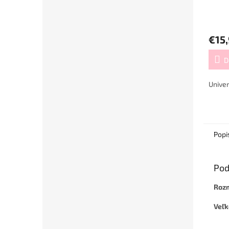
€15
D
Univer
Popi
Pod
Roz
Veľ