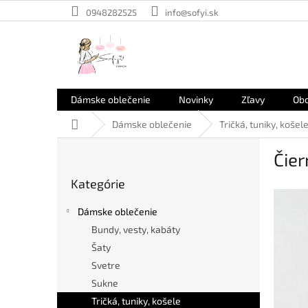
Prejsť
0948282525
info@sofyi.sk
na
obsah
Dámske oblečenie
Novinky
Zľavy
Ob
Domov
Dámske oblečenie
Tričká, tuniky, košel
B
Čier
o
Preskočiť
č
Kategórie
kategórie
n
ý
Dámske oblečenie
p
Bundy, vesty, kabáty
a
Šaty
n
e
Svetre
l
Sukne
Tričká, tuniky, košele