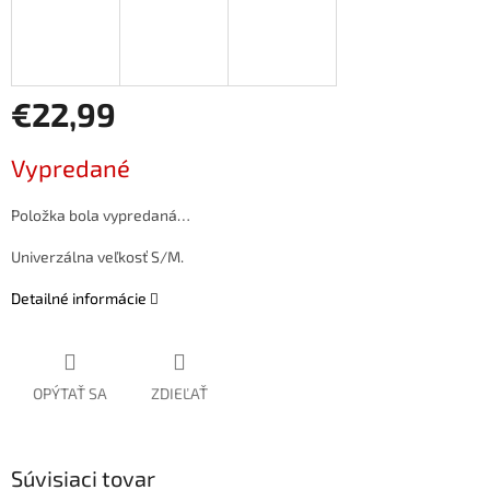
€22,99
Jednotková
Vypredané
cena:
Položka bola vypredaná…
Univerzálna veľkosť S/M.
Detailné informácie
OPÝTAŤ SA
ZDIEĽAŤ
Súvisiaci tovar