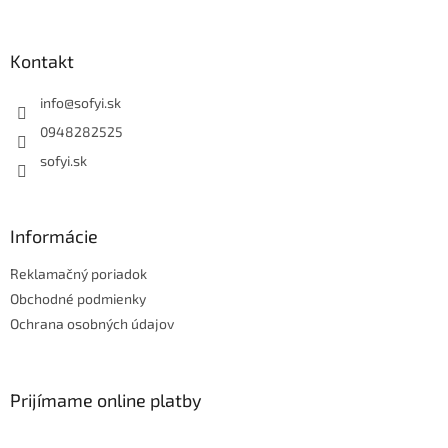
t
i
e
Kontakt
info
@
sofyi.sk
0948282525
sofyi.sk
Informácie
Reklamačný poriadok
Obchodné podmienky
Ochrana osobných údajov
Prijímame online platby