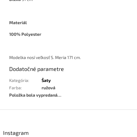
Materiál
100% Polyester
Modelka nosí veľkosť S. Meria 171 cm.
Dodatočné parametre
Kategória
:
Šaty
Farba
:
ružová
Položka bola vypredaná…
Z
á
p
ä
Instagram