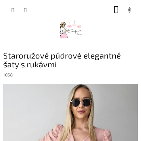
Prejsť
NÁKUP
na
obsah
KOŠÍK
Staroružové púdrové elegantné
šaty s rukávmi
1058