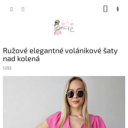
Prejsť
NÁKUP
na
obsah
KOŠÍK
Ružové elegantné volánikové šaty
nad kolená
1293