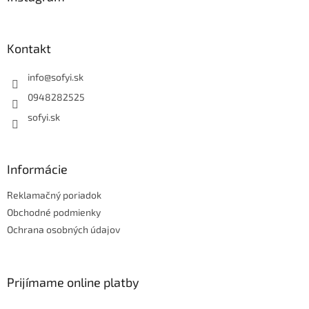
t
i
e
Kontakt
info
@
sofyi.sk
0948282525
sofyi.sk
Informácie
Reklamačný poriadok
Obchodné podmienky
Ochrana osobných údajov
Prijímame online platby