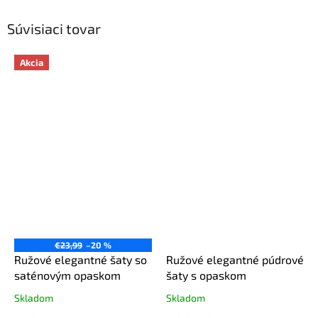
Súvisiaci tovar
Akcia
€23,99
–20 %
Ružové elegantné šaty so
Ružové elegantné púdrové
saténovým opaskom
šaty s opaskom
Skladom
Skladom