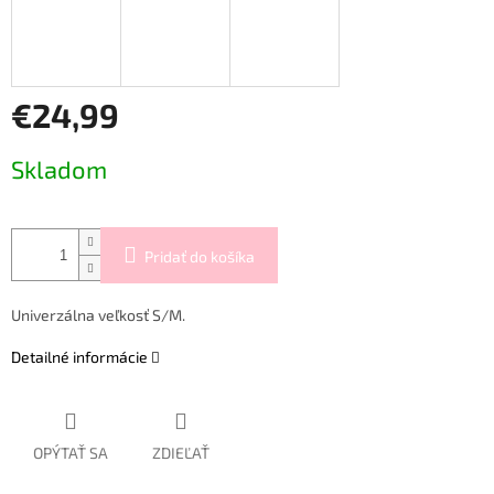
€24,99
Jednotková
Skladom
cena:
Pridať do košíka
Univerzálna veľkosť S/M.
Detailné informácie
OPÝTAŤ SA
ZDIEĽAŤ