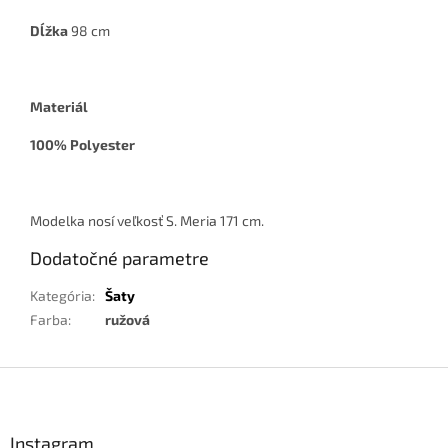
Dĺžka
98 cm
Materiál
100% Polyester
Modelka nosí veľkosť S. Meria 171 cm.
Dodatočné parametre
Kategória
:
Šaty
Farba
:
ružová
Z
á
p
ä
Instagram