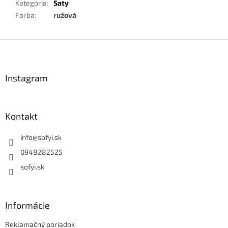
Kategória
:
Šaty
Farba
:
ružová
Z
á
p
ä
Instagram
t
i
e
Kontakt
info
@
sofyi.sk
0948282525
sofyi.sk
Informácie
Reklamačný poriadok