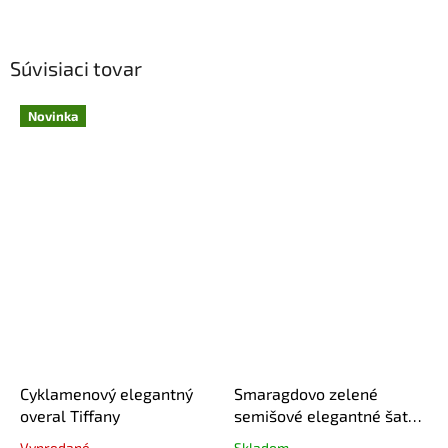
Súvisiaci tovar
Novinka
Cyklamenový elegantný
Smaragdovo zelené
overal Tiffany
semišové elegantné šaty s
dlhým rukávom a
Vypredané
Skladom