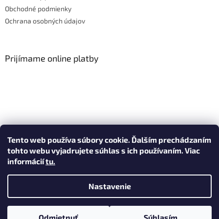
Obchodné podmienky
Ochrana osobných údajov
Prijímame online platby
Shoptet.sk
MôjPrvýEshop.sk
Tento web používa súbory cookie. Ďalším prechádzaním
tohto webu vyjadrujete súhlas s ich používaním. Viac
informácií
tu
.
Vytvoril Shoptet
Nastavenie
Copyright 2026
Sofyi
. Všetky práva vyhradené.
Upraviť
Odmietnuť
Súhlasím
nastavenie cookies