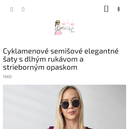
Prejsť
NÁKUP
na
obsah
KOŠÍK
Cyklamenové semišové elegantné
šaty s dlhým rukávom a
strieborným opaskom
1660