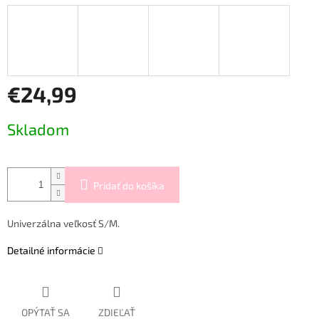
€24,99
Jednotková
Skladom
cena:
Pridať do košíka
Univerzálna veľkosť S/M.
Detailné informácie
OPÝTAŤ SA
ZDIEĽAŤ