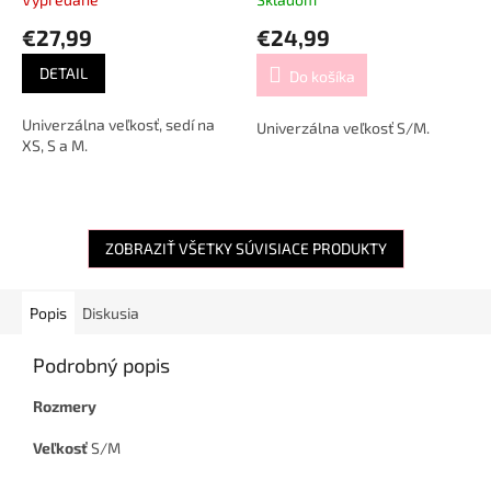
strieborným opaskom
€27,99
€24,99
DETAIL
Do košíka
Univerzálna veľkosť, sedí na
Univerzálna veľkosť S/M.
XS, S a M.
ZOBRAZIŤ VŠETKY SÚVISIACE PRODUKTY
Popis
Diskusia
Podrobný popis
Rozmery
Veľkosť
S/M