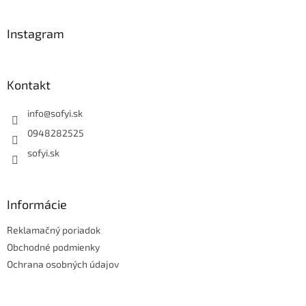
á
p
ä
Instagram
t
i
e
Kontakt
info
@
sofyi.sk
0948282525
sofyi.sk
Informácie
Reklamačný poriadok
Obchodné podmienky
Ochrana osobných údajov