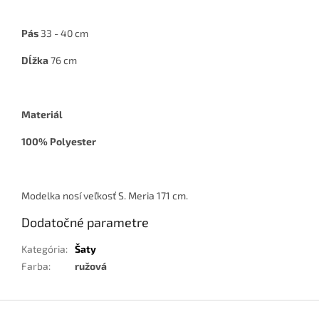
Pás
33 - 40 cm
Dĺžka
76 cm
Materiál
100% Polyester
Modelka nosí veľkosť S. Meria 171 cm.
Dodatočné parametre
Kategória
:
Šaty
Farba
:
ružová
Z