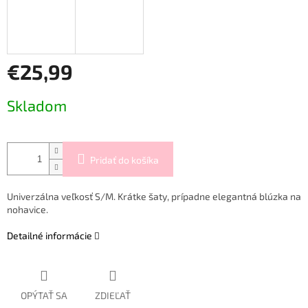
€25,99
Jednotková
Skladom
cena:
Pridať do košíka
Univerzálna veľkosť S/M. Krátke šaty, prípadne elegantná blúzka na
nohavice.
Detailné informácie
OPÝTAŤ SA
ZDIEĽAŤ