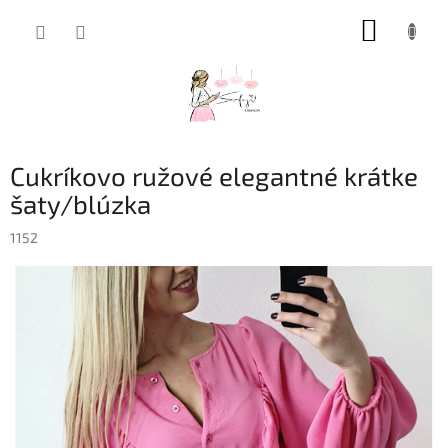
Prejsť
NÁKUP
na
obsah
KOŠÍK
Cukríkovo ružové elegantné krátke
šaty/blúzka
1152