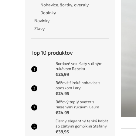
Nohavice, šortky, overaly
Doplnky
Novinky
Zľavy
Top 10 produktov
Bordové sexi šaty s dlhým
rukávom Rebeka
€25,99
Béžové široké nohavice s
opaskom Lary
€24,95
Béžový teplý sveter s
riasenými rukávmi Laura
€24,99
Čierny elegantný tenký kabát
so zlatými gombíkmi Stefany
€39,95