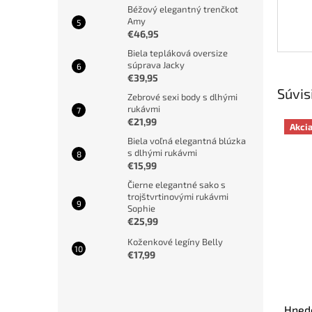
Béžový elegantný trenčkot
Amy
€46,95
Biela tepláková oversize
súprava Jacky
€39,95
Súvis
Zebrové sexi body s dlhými
rukávmi
€21,99
Akci
Biela voľná elegantná blúzka
s dlhými rukávmi
€15,99
Čierne elegantné sako s
trojštvrtinovými rukávmi
Sophie
€25,99
Koženkové legíny Belly
€17,99
Hned