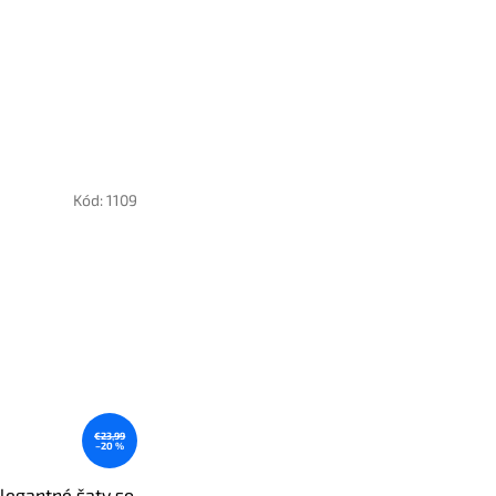
Kód:
1109
€23,99
–20 %
legantné šaty so