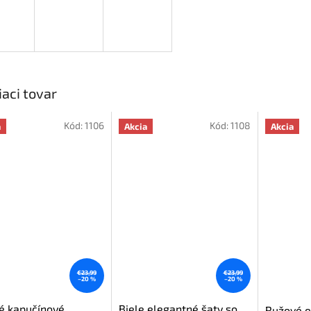
iaci tovar
Kód:
1106
Kód:
1108
a
Akcia
Akcia
€23,99
€23,99
–20 %
–20 %
é kapučínové
Biele elegantné šaty so
Ružové e