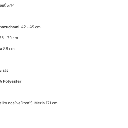
kosť
S/M
 pazuchami
42 - 45 cm
36 - 39 cm
ka
88 cm
riál
 Polyester
lka nosí veľkosť S. Meria 171 cm.