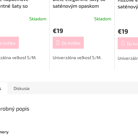
ntné šaty so
saténovým opaskom
saténov
novým opaskom
Skladom
Skladom
€19
€19
o košíka
Do košíka
Do ko
zálna veľkosť S/M.
Univerzálna veľkosť S/M.
Univerzáln
s
Diskusia
robný popis
mery