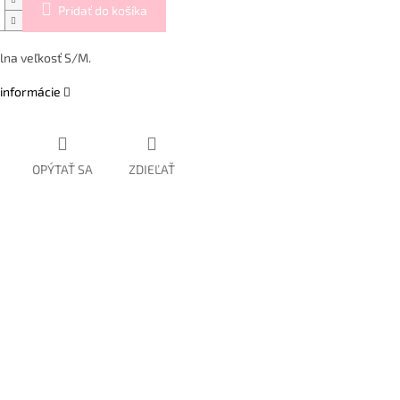
Pridať do košíka
lna veľkosť S/M.
 informácie
OPÝTAŤ SA
ZDIEĽAŤ