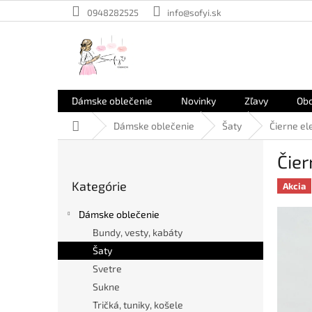
Prejsť
0948282525
info@sofyi.sk
na
obsah
Dámske oblečenie
Novinky
Zľavy
Ob
Domov
Dámske oblečenie
Šaty
Čierne e
B
Čie
o
Preskočiť
č
Kategórie
kategórie
Akcia
n
ý
Dámske oblečenie
p
Bundy, vesty, kabáty
a
Šaty
n
e
Svetre
l
Sukne
Tričká, tuniky, košele