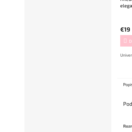
elega
saté
€19
D
Univer
Popi
Pod
Roz