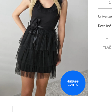
Univerzá
Detailné
TLAČ
€23,99
–20 %