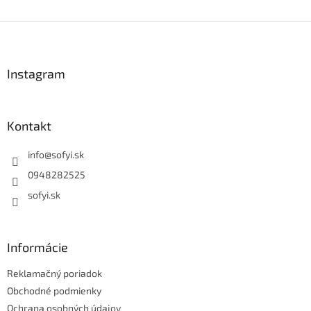
Z
á
p
ä
Instagram
t
i
e
Kontakt
info
@
sofyi.sk
0948282525
sofyi.sk
Informácie
Reklamačný poriadok
Obchodné podmienky
Ochrana osobných údajov