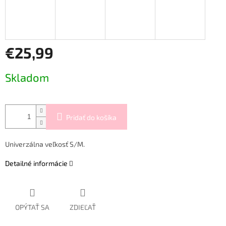
€25,99
Jednotková
Skladom
cena:
Pridať do košíka
Univerzálna veľkosť S/M.
Detailné informácie
OPÝTAŤ SA
ZDIEĽAŤ