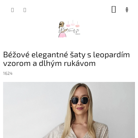
Prejsť
NÁKUP
na
obsah
KOŠÍK
Béžové elegantné šaty s leopardím
vzorom a dlhým rukávom
1624