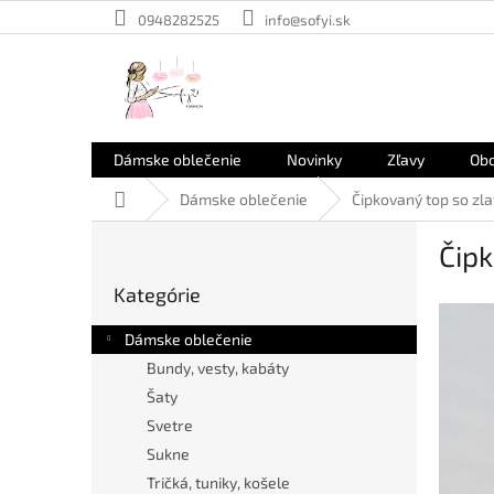
Prejsť
0948282525
info@sofyi.sk
na
obsah
Dámske oblečenie
Novinky
Zľavy
Ob
Domov
Dámske oblečenie
Čipkovaný top so zl
B
Čip
o
Preskočiť
č
Kategórie
kategórie
n
ý
Dámske oblečenie
p
Bundy, vesty, kabáty
a
Šaty
n
e
Svetre
l
Sukne
Tričká, tuniky, košele