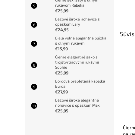
Čierne sexi šaty s dlhým
rukávom Rebeka
€25,99
Béžové široké nohavice s
opaskom Lary
€24,95
Súvis
Biela voľná elegantná blúzka
s dlhými rukávmi
€15,99
Čierne elegantné sako s
trojštvrtinovými rukávmi
Sophie
€25,99
Bordová prepletaná kabelka
Burda
€27,99
Béžové široké elegantné
nohavice s opaskom Max
€25,95
Čiern
na r