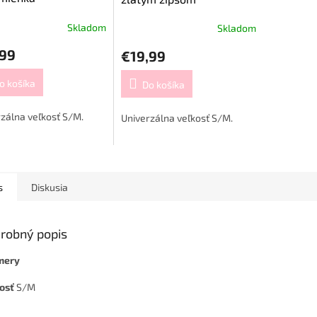
Skladom
Skladom
,99
€19,99
o košíka
Do košíka
zálna veľkosť S/M.
Univerzálna veľkosť S/M.
s
Diskusia
robný popis
mery
kosť
S/M