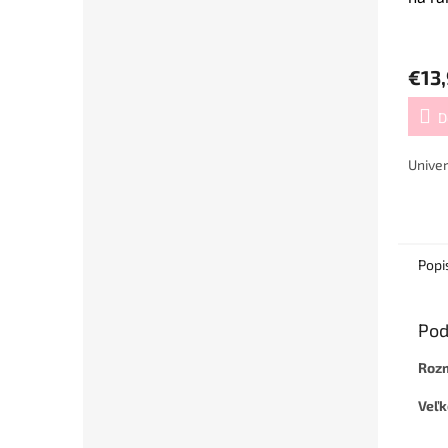
€13
D
Univer
Popi
Pod
Roz
Veľ