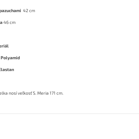
 pazuchami
42 cm
ka
46 cm
riál
 Polyamid
lastan
lka nosí veľkosť S. Meria 171 cm.