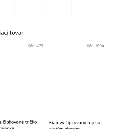
iaci tovar
Kód:
473
Kód:
1904
e čipkované tričko
Fialový čipkovaný top so
amienka
zlatým zipsom