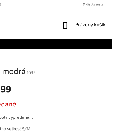
OSOBNÝCH ÚDAJOV
Prihlásenie
NÁKUPNÝ
Prázdny košík
KOŠÍK
á modrá
1633
,99
ová
edané
 bola vypredaná…
lna veľkosť S/M.