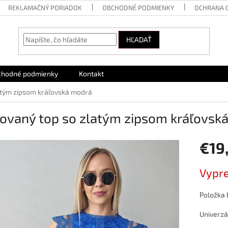
REKLAMAČNÝ PORIADOK
OBCHODNÉ PODMIENKY
OCHRANA 
HĽADAŤ
chodné podmienky
Kontakt
atým zipsom kráľovská modrá
kovaný top so zlatým zipsom kráľovsk
€19
Jednotk
Vypr
cena:
Položka
Univerzá