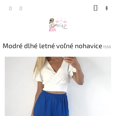
Prejsť
NÁKUP
na
obsah
KOŠÍK
Modré dlhé letné voľné nohavice
1550