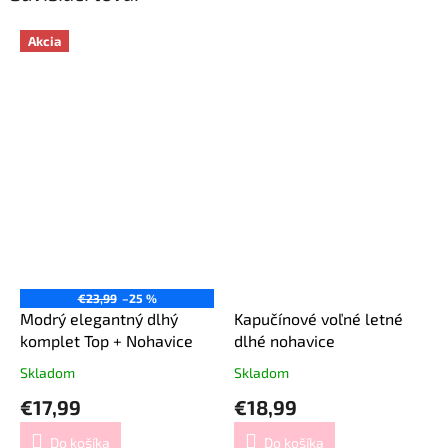
Akcia
€23,99
–25 %
Modrý elegantný dlhý
Kapučínové voľné letné
komplet Top + Nohavice
dlhé nohavice
Skladom
Skladom
€17,99
€18,99
Do košíka
Do košíka