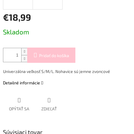
€18,99
Jednotková
Skladom
cena:
Pridať do košíka
Univerzálna veľkosť S/M/L. Nohavice sú jemne zvoncové
Detailné informácie
OPÝTAŤ SA
ZDIEĽAŤ
Súvisiaci tovar