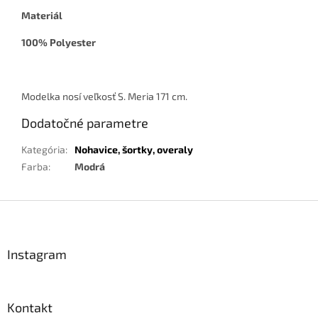
Materiál
100% Polyester
Modelka nosí veľkosť S. Meria 171 cm.
Dodatočné parametre
Kategória
:
Nohavice, šortky, overaly
Farba
:
Modrá
Z
á
p
ä
Instagram
t
i
e
Kontakt